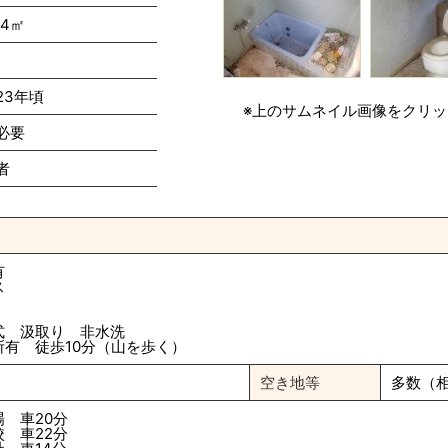
34㎡
23年頃
※上のサムネイル画像をクリ
必要
者
有
ス
式 汲取り 非水洗
所有 徒歩10分（山を歩く）
空き地等
多数（
 車20分
 車22分