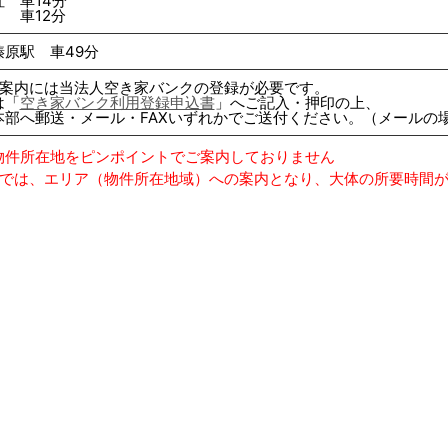
 車14分
車12分
原駅 車49分
ご案内には当法人空き家バンクの登録が必要です。
は「
空き家バンク利用登録申込書
」へご記入・押印の上、
本部へ郵送・メール・FAXいずれかでご送付ください。（メールの
は物件所在地をピンポイントでご案内しておりません
索では、エリア（物件所在地域）への案内となり、大体の所要時間