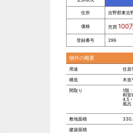
住所
吉野郡東吉
100
価格
売買
登録番号
299
物件の概要
用途
住居
構造
木造
間取り
1階
和室
4.5
風呂
敷地面積
330
建築面積