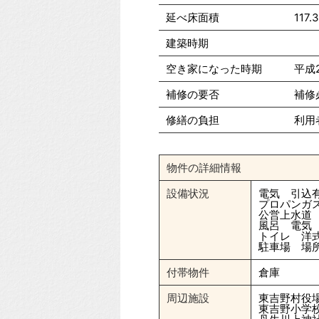
延べ床面積
117.
建築時期
空き家になった時期
平成
補修の要否
補修
修繕の負担
利用
物件の詳細情報
設備状況
電気 引込
プロパンガ
公営上水道
風呂 電気
トイレ 洋
駐車場 場
付帯物件
倉庫
周辺施設
東吉野村役場
東吉野小学校