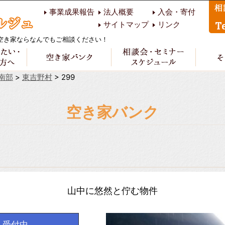
事業成果報告
法人概要
入会・寄付
サイトマップ
リンク
空き家ならなんでもご相談ください！
南部
>
東吉野村
>
299
空き家バンク
山中に悠然と佇む物件
受付中