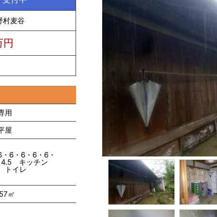
野村麦谷
万円
専用
平屋
：
6・6・6・6・6・
・4.5 キッチン
 トイレ
.57㎡