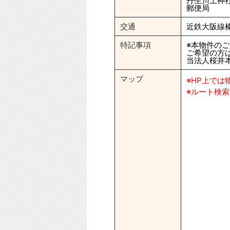
丹生川上神社
郵便局 
交通
近鉄大阪線榛
特記事項
※本物件の
ご希望の方
当法人桜井
マップ
※HP上で
※ルート検