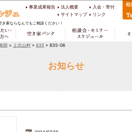
事業成果報告
法人概要
入会・寄付
サイトマップ
リンク
空き家ならなんでもご相談ください！
南部
>
上北山村
>
835
>
835-06
お知らせ