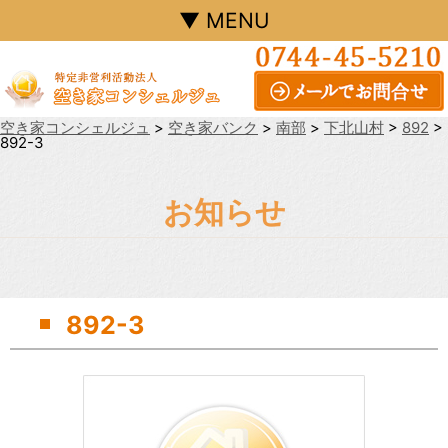
▼ MENU
空き家コンシェルジュ
>
空き家バンク
>
南部
>
下北山村
>
892
>
892-3
お知らせ
892-3