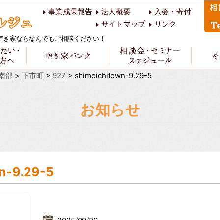
事業成果報告
法人概要
入会・寄付
サイトマップ
リンク
空き家ならなんでもご相談ください！
南部
>
下市町
>
927
>
shimoichitown-9.29-5
お知らせ
n-9.29-5